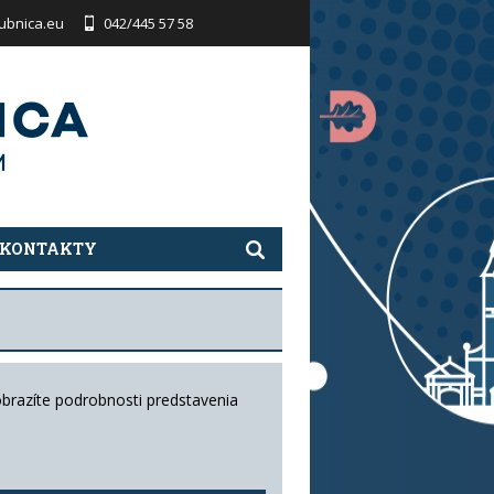
ubnica.eu
042/445 57 58
KONTAKTY
obrazíte podrobnosti predstavenia