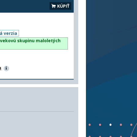
KÚPIŤ
á verzia
vekovú skupinu maloletých
a