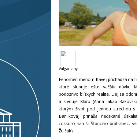
Vulgarizmy
Fenomén menom Kavej prichádza na fi
ktoré sľubuje ešte väčšiu dávku l
podozrivo blízkych realite. Dej sa odo
a sleduje Kláru (Anna Jakab Rakovsk
ktorým život pod jednou strechou s 
Bariliková) prináša nečakané úskal
čoskoro naruší Štanciho bratranec, v
Žulčák).