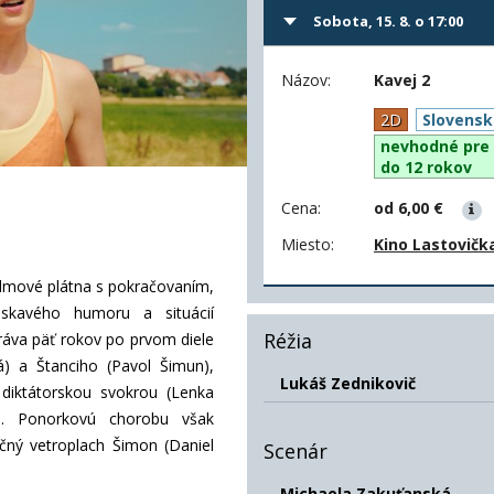
Sobota, 15. 8. o 17:00
Názov:
Kavej 2
2D
Slovensk
nevhodné pre 
do 12 rokov
Cena:
od 6,00 €
Miesto:
Kino Lastovičk
lmové plátna s pokračovaním,
áskavého humoru a situácií
Réžia
hráva päť rokov po prvom diele
á) a Štanciho (Pavol Šimun),
Lukáš Zednikovič
diktátorskou svokrou (Lenka
ia. Ponorkovú chorobu však
ečný vetroplach Šimon (Daniel
Scenár
Michaela Zakuťanská