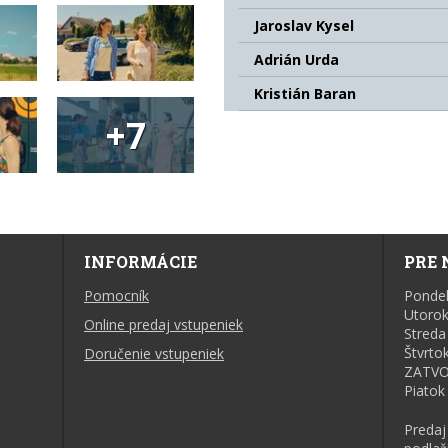
Jaroslav Kysel
Adrián Urda
Kristián Baran
+7
INFORMÁCIE
PRE 
Pomocník
Ponde
Utoro
Online predaj vstupeniek
Streda
Štvrtok
Doručenie vstupeniek
ZATV
Piatok
Predaj 