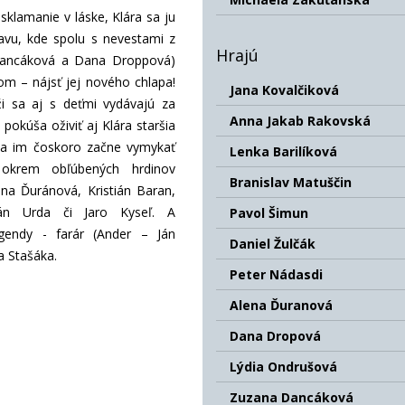
sklamanie v láske, Klára sa ju
avu, kde spolu s nevestami z
Hrajú
Dancáková a Dana Droppová)
om – nájsť jej nového chlapa!
Jana Kovalčiková
ži sa aj s deťmi vydávajú za
Anna Jakab Rakovská
pokúša oživiť aj Klára staršia
sa im čoskoro začne vymykať
Lenka Barilíková
 okrem obľúbených hrdinov
Branislav Matuščin
lena Ďuránová, Kristián Baran,
ián Urda či Jaro Kyseľ. A
Pavol Šimun
gendy - farár (Ander – Ján
Daniel Žulčák
a Stašáka.
Peter Nádasdi
Alena Ďuranová
Dana Dropová
Lýdia Ondrušová
Zuzana Dancáková