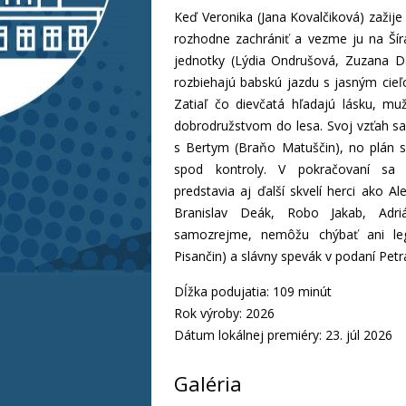
Keď Veronika (Jana Kovalčiková) zažije 
rozhodne zachrániť a vezme ju na Šír
jednotky (Lýdia Ondrušová, Zuzana 
rozbiehajú babskú jazdu s jasným cieľ
Zatiaľ čo dievčatá hľadajú lásku, mu
dobrodružstvom do lesa. Svoj vzťah sa 
s Bertym (Braňo Matuščin), no plán 
spod kontroly. V pokračovaní sa
predstavia aj ďalší skvelí herci ako A
Branislav Deák, Robo Jakab, Adr
samozrejme, nemôžu chýbať ani le
Pisančin) a slávny spevák v podaní Petr
Dĺžka podujatia: 109 minút
Rok výroby: 2026
Dátum lokálnej premiéry: 23. júl 2026
Galéria