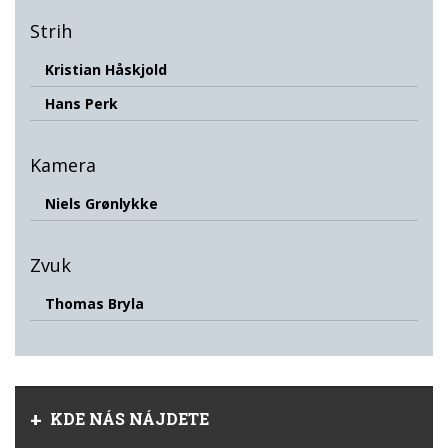
Strih
Kristian Håskjold
Hans Perk
Kamera
Niels Grønlykke
Zvuk
Thomas Bryla
KDE NÁS NÁJDETE