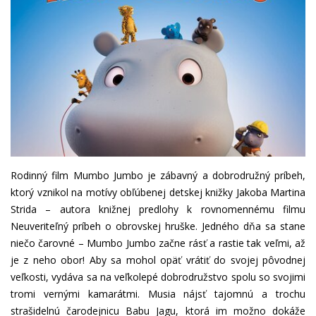
Rodinný film Mumbo Jumbo je zábavný a dobrodružný príbeh,
ktorý vznikol na motívy obľúbenej detskej knižky Jakoba Martina
Strida – autora knižnej predlohy k rovnomennému filmu
Neuveriteľný príbeh o obrovskej hruške. Jedného dňa sa stane
niečo čarovné – Mumbo Jumbo začne rásť a rastie tak veľmi, až
je z neho obor! Aby sa mohol opäť vrátiť do svojej pôvodnej
veľkosti, vydáva sa na veľkolepé dobrodružstvo spolu so svojimi
tromi vernými kamarátmi. Musia nájsť tajomnú a trochu
strašidelnú čarodejnicu Babu Jagu, ktorá im možno dokáže