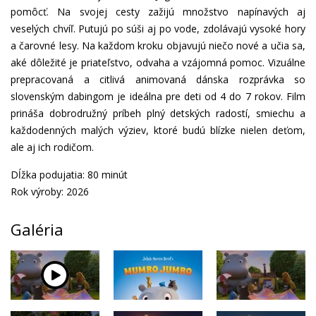
pomôcť. Na svojej cesty zažijú množstvo napínavých aj
veselých chvíľ. Putujú po súši aj po vode, zdolávajú vysoké hory
a čarovné lesy. Na každom kroku objavujú niečo nové a učia sa,
aké dôležité je priateľstvo, odvaha a vzájomná pomoc. Vizuálne
prepracovaná a citlivá animovaná dánska rozprávka so
slovenským dabingom je ideálna pre deti od 4 do 7 rokov. Film
prináša dobrodružný príbeh plný detských radostí, smiechu a
každodenných malých výziev, ktoré budú blízke nielen deťom,
ale aj ich rodičom.
Dĺžka podujatia: 80 minút
Rok výroby: 2026
Galéria