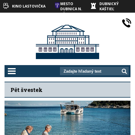
MESTO
DUBNICKÝ
KINO LASTOVIČKA
DUBNICA N.
KAŠTIEĽ
VÁHOM
prepnut_navigaciu
Pět švestek