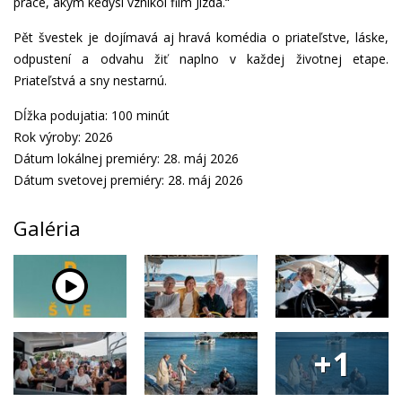
práce, akým kedysi vznikol film Jízda.“
Pět švestek je dojímavá aj hravá komédia o priateľstve, láske,
odpustení a odvahu žiť naplno v každej životnej etape.
Priateľstvá a sny nestarnú.
Dĺžka podujatia: 100 minút
Rok výroby: 2026
Dátum lokálnej premiéry: 28. máj 2026
Dátum svetovej premiéry: 28. máj 2026
Galéria
+1