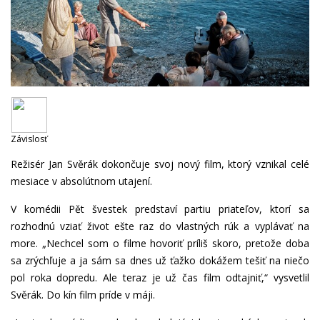
Závislosť
Režisér Jan Svěrák dokončuje svoj nový film, ktorý vznikal celé
mesiace v absolútnom utajení.
V komédii Pět švestek predstaví partiu priateľov, ktorí sa
rozhodnú vziať život ešte raz do vlastných rúk a vyplávať na
more. „Nechcel som o filme hovoriť príliš skoro, pretože doba
sa zrýchľuje a ja sám sa dnes už ťažko dokážem tešiť na niečo
pol roka dopredu. Ale teraz je už čas film odtajniť,“ vysvetlil
Svěrák. Do kín film príde v máji.