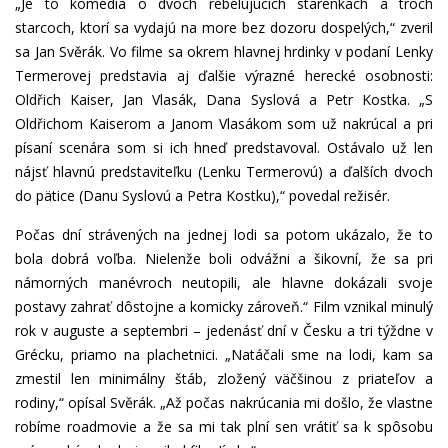
„Je to komédia o dvoch rebelujúcich starenkách a troch
starcoch, ktorí sa vydajú na more bez dozoru dospelých,“ zveril
sa Jan Svěrák. Vo filme sa okrem hlavnej hrdinky v podaní Lenky
Termerovej predstavia aj ďalšie výrazné herecké osobnosti:
Oldřich Kaiser, Jan Vlasák, Dana Syslová a Petr Kostka. „S
Oldřichom Kaiserom a Janom Vlasákom som už nakrúcal a pri
písaní scenára som si ich hneď predstavoval. Ostávalo už len
nájsť hlavnú predstaviteľku (Lenku Termerovú) a ďalších dvoch
do pätice (Danu Syslovú a Petra Kostku),“ povedal režisér.
Počas dní strávených na jednej lodi sa potom ukázalo, že to
bola dobrá voľba. Nielenže boli odvážni a šikovní, že sa pri
námorných manévroch neutopili, ale hlavne dokázali svoje
postavy zahrať dôstojne a komicky zároveň.“ Film vznikal minulý
rok v auguste a septembri – jedenásť dní v Česku a tri týždne v
Grécku, priamo na plachetnici. „Natáčali sme na lodi, kam sa
zmestil len minimálny štáb, zložený väčšinou z priateľov a
rodiny,“ opísal Svěrák. „Až počas nakrúcania mi došlo, že vlastne
robíme roadmovie a že sa mi tak plní sen vrátiť sa k spôsobu