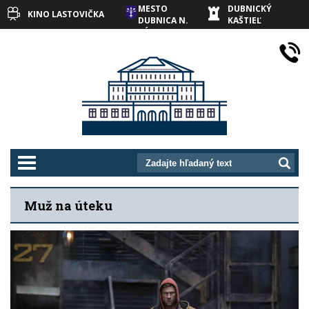
MESTO
DUBNICKÝ
KINO LASTOVIČKA
DUBNICA N.
KAŠTIEĽ
VÁHOM
prepnut_navigaciu
Muž na úteku