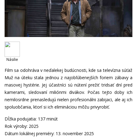
Násilie
Film sa odohráva v neďalekej budúcnosti, kde sa televízna súťaž
Muž na úteku stala jednou z najobľúbenejších foriem zábavy a
masovej hystérie. Jej účastníci sú nútení prežiť tridsať dní pred
kamerami, sledovaní miliónmi divákov. Počas tejto doby ich
nemilosrdne prenasledujú nielen profesionálni zabijaci, ale aj ich
spoluobčania, ktorí si ich elimináciou môžu privyrobiť.
Dĺžka podujatia: 137 minút
Rok výroby: 2025
Dátum lokálnej premiéry: 13. november 2025