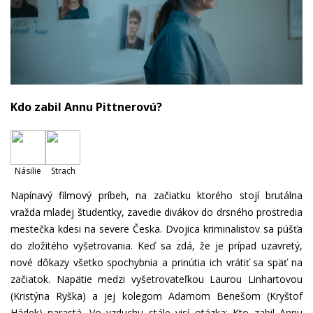
Kdo zabil Annu Pittnerovú?
Násilie
Strach
Napínavý filmový príbeh, na začiatku ktorého stojí brutálna
vražda mladej študentky, zavedie divákov do drsného prostredia
mestečka kdesi na severe Česka. Dvojica kriminalistov sa púšťa
do zložitého vyšetrovania. Keď sa zdá, že je prípad uzavretý,
nové dôkazy všetko spochybnia a prinútia ich vrátiť sa späť na
začiatok. Napätie medzi vyšetrovateľkou Laurou Linhartovou
(Kristýna Ryška) a jej kolegom Adamom Benešom (Kryštof
Hádek) narastá. Vo vzduchu stále visí otázka: Kto zabil Annu