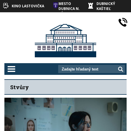
MESTO
DUBNICKÝ
KINO LASTOVIČKA
DUBNICA N.
KAŠTIEĽ
VÁHOM
prepnut_navigaciu
Stvůry