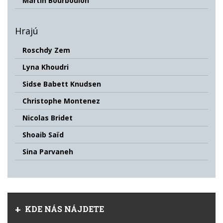
Martin Bourboulon
Hrajú
Roschdy Zem
Lyna Khoudri
Sidse Babett Knudsen
Christophe Montenez
Nicolas Bridet
Shoaib Saïd
Sina Parvaneh
KDE NÁS NÁJDETE