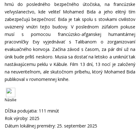
hrnú do posledného bezpečného útočiska, na francúzske
veľvyslanectvo, kde veliteľ Mohamed Bida a jeho elitný tím
zabezpečujú bezpečnosť. Bida je tak spolu s stovkami civilistov
uväznený vnútri tejto budovy. V poslednom zúfalom pokuse
musí s pomocou francúzsko-afganskej humanitárnej
pracovníčky Evy vyjednávať s Talibanom o zorganizovaní
evakuačného konvoja. Začína závod s časom, za pár dní už na
únik bude príliš neskoro. Musia sa dostať na letisko a uniknúť tak
nastávajúcemu peklu v Kábule. Film 13 dní, 13 nocí je založený
na neuveriteľnom, ale skutočnom príbehu, ktorý Mohamed Bida
publikoval v rovnomennej knihe.
Násilie
Dĺžka podujatia: 111 minút
Rok výroby: 2025
Dátum lokálnej premiéry: 25. september 2025