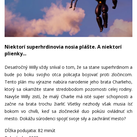
Niektorí superhrdinovia nosia plášte. A niektorí
plienky...
Desaťročný Willy vždy sníval o tom, že sa stane superhrdinom a
bude po boku svojho otca policajta bojovať proti zločincom.
Tento plán mu výrazne nabúra narodenie jeho brata Charlieho,
ktorý sa okamžite stane stredobodom pozornosti celej rodiny.
Navyše Willy zistí, že malý Charlie má isté super schopnosti a
začne na brata trochu žiarliť. Všetky nezhody však musia ísť
bokom vo chvíli, keď sa zločinecké duo pokúsi ovládnuť ich
mesto. Dokážu súrodenci spojiť svoje sily a zachrániť mesto?
Dĺžka podujatia: 82 minút