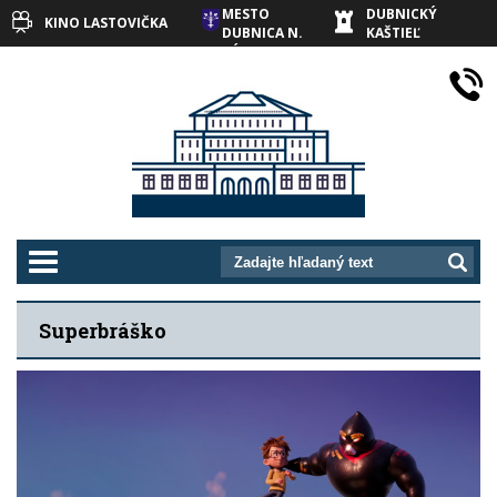
MESTO
DUBNICKÝ
KINO LASTOVIČKA
DUBNICA N.
KAŠTIEĽ
VÁHOM
prepnut_navigaciu
Superbráško