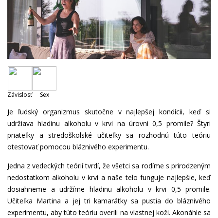
Závislosť
Sex
Je ľudský organizmus skutočne v najlepšej kondícii, keď si
udržiava hladinu alkoholu v krvi na úrovni 0,5 promile? Štyri
priateľky a stredoškolské učiteľky sa rozhodnú túto teóriu
otestovať pomocou bláznivého experimentu.
Jedna z vedeckých teórií tvrdí, že všetci sa rodíme s prirodzeným
nedostatkom alkoholu v krvi a naše telo funguje najlepšie, keď
dosiahneme a udržíme hladinu alkoholu v krvi 0,5 promile.
Učiteľka Martina a jej tri kamarátky sa pustia do bláznivého
experimentu, aby túto teóriu overili na vlastnej koži. Akonáhle sa