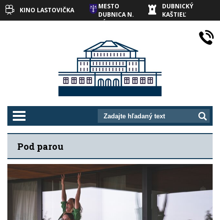
MESTO
DUBNICKÝ
KINO LASTOVIČKA
DUBNICA N.
KAŠTIEĽ
VÁHOM
prepnut_navigaciu
Pod parou