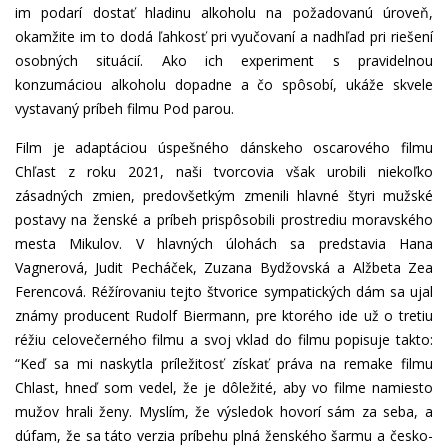
im podarí dostať hladinu alkoholu na požadovanú úroveň,
okamžite im to dodá ľahkosť pri vyučovaní a nadhľad pri riešení
osobných situácií. Ako ich experiment s pravidelnou
konzumáciou alkoholu dopadne a čo spôsobí, ukáže skvele
vystavaný príbeh filmu Pod parou.
Film je adaptáciou úspešného dánskeho oscarového filmu
Chľast z roku 2021, naši tvorcovia však urobili niekoľko
zásadných zmien, predovšetkým zmenili hlavné štyri mužské
postavy na ženské a príbeh prispôsobili prostrediu moravského
mesta Mikulov. V hlavných úlohách sa predstavia Hana
Vagnerová, Judit Pecháček, Zuzana Bydžovská a Alžbeta Zea
Ferencová. Réžírovaniu tejto štvorice sympatických dám sa ujal
známy producent Rudolf Biermann, pre ktorého ide už o tretiu
réžiu celovečerného filmu a svoj vklad do filmu popisuje takto:
“Keď sa mi naskytla príležitosť získať práva na remake filmu
Chlast, hneď som vedel, že je dôležité, aby vo filme namiesto
mužov hrali ženy. Myslím, že výsledok hovorí sám za seba, a
dúfam, že sa táto verzia príbehu plná ženského šarmu a česko-